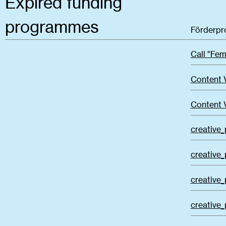
Expired funding
programmes
Förderp
Call "Fem
Content 
Content 
creative_
creative_
creative_
creative_