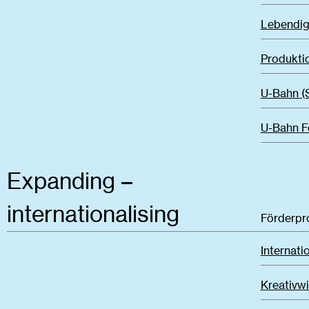
Lebendig
Produkti
U-Bahn (
U-Bahn Fö
Expanding –
internationalising
Förderp
Internati
Kreativwi