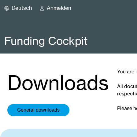
Deutsch
Anmelden
Funding Cockpit
You are 
Downloads
All docu
respecti
Please n
General downloads