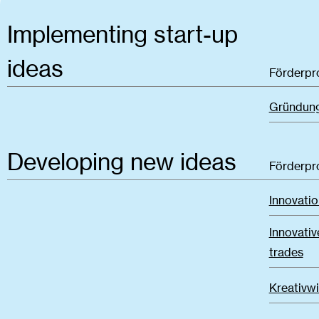
Implementing start-up
ideas
Förderp
Gründung
Developing new ideas
Förderp
Innovatio
Innovativ
trades
Kreativwi