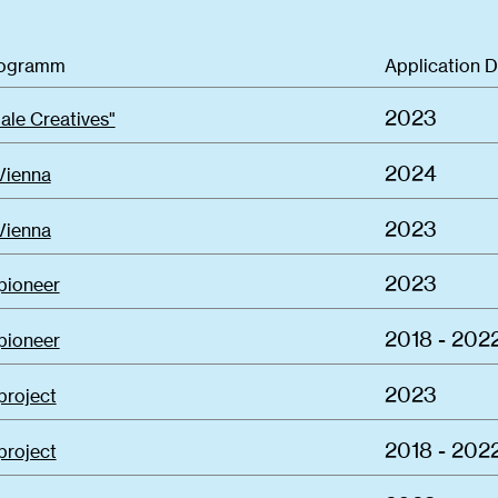
rogramm
Application 
2023
ale Creatives"
2024
Vienna
2023
Vienna
2023
pioneer
2018 - 202
pioneer
2023
project
2018 - 202
project