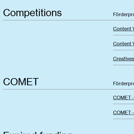
Competitions
Förderp
Content 
Content 
Creatives
COMET
Förderp
COMET -
COMET - 