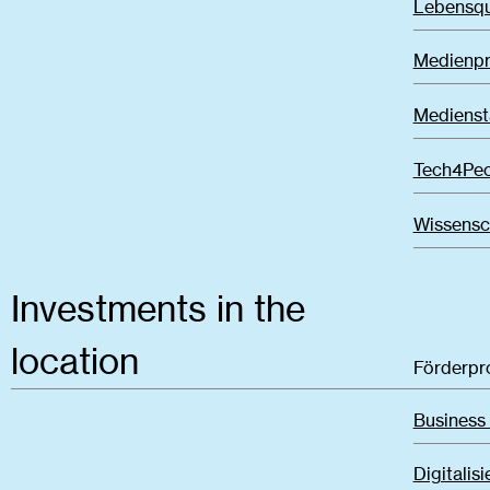
Lebensqu
Medienpr
Medienst
Tech4Pe
Wissensc
Investments in the
location
Förderp
Business
Digitalis