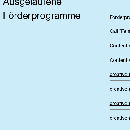
Ausgelaufene
Förderprogramme
Förderp
Call "Fem
Content 
Content 
creative_
creative_
creative_
creative_