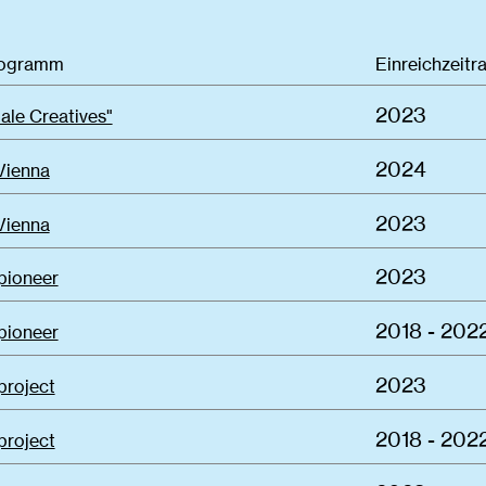
rogramm
Einreichzeitr
2023
ale Creatives"
2024
Vienna
2023
Vienna
2023
pioneer
2018 - 202
pioneer
2023
project
2018 - 202
project