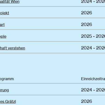
2024 - 202
alität Wien
2026
ojekt
2026
art
2025 - 202
ople
2024 - 202
haft verstehen
rogramm
Einreichzeitr
2024 - 202
ierung
2026
es Grätzl