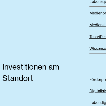
Lebensqu
Medienpr
Medienst
Tech4Pe
Wissensc
Investitionen am
Standort
Förderp
Digitalis
Lebendig