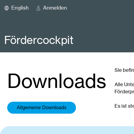
English
Anmelden
Fördercockpit
Sie befi
Downloads
Alle Unt
Förderp
Es ist st
Allgemeine Downloads