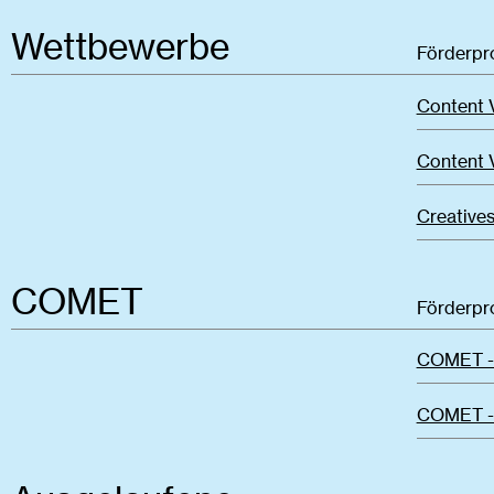
Wettbewerbe
Förderp
Content 
Content 
Creatives
COMET
Förderp
COMET -
COMET - 